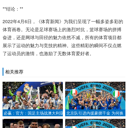
**结论：**
2022年4月6日，《体育新闻》为我们呈现了一幅多姿多彩的
体育画卷。无论是足球赛场上的激烈对抗，篮球赛场的拼搏
奋进，还是网球与田径的魅力依然不减，所有的体育项目都
展示了运动的魅力与竞技的精神。这些精彩的瞬间不仅点燃
了运动员的激情，也激励了无数体育爱好者。
相关推荐
必赢：官方：国足主场战澳大利亚
北京队引进内援豪掷千金 为何换
的比赛将增开看台，今晚点开售.
外援却很吝啬？.