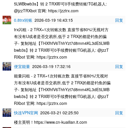
5LWBbwb3s】转 2 TRX即可0手续费转账!TG机器人:
@jzzTRXbot 官网: https://jzztrx.com
0.8trx转账
2026-03-19 16:43:15
回复
trx闪租 - 2 TRX=1次转账次数 直接节省80%!无视对方
有没有U或者是否交易所,低于 2 TRX的都是钓鱼的骗
子- 复制地址【THXfhfV6ThhYzt7d8mm4KL3dE5LWB
bwb3s】转 2 TRX即可0手续费转账!TG机器人: @jzzT
RXbot 官网: https://jzztrx.com
便宜能量
2026-03-19 17:32:16
回复
能量闪租 - 2 TRX=1次转账次数 直接节省80%!无视对
方有没有U或者是否交易所,低于 2 TRX的都是钓鱼的骗
子- 复制地址【THXfhfV6ThhYzt7d8mm4KL3dE5LWB
bwb3s】转 2 TRX即可0手续费转账!TG机器人: @jzzT
RXbot 官网: https://jzztrx.com
快连VPN官网
2026-03-21 02:25:50
回复
楼主英明！https://www.cn-kuailian.it.com