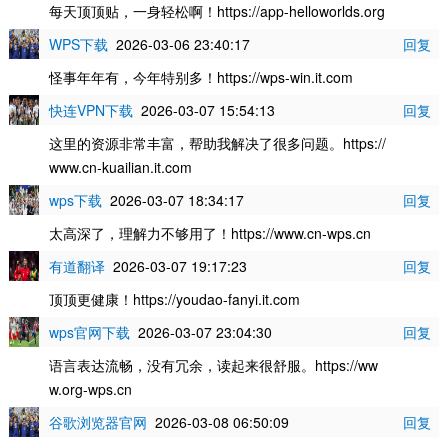
每天顶顶贴，一身轻松啊！https://app-helloworlds.org
WPS下载
2026-03-06 23:40:17
回复
怪事年年有，今年特别多！https://wps-win.it.com
快连VPN下载
2026-03-07 15:54:13
回复
这里的资源非常丰富，帮助我解决了很多问题。https://
www.cn-kuailian.it.com
wps下载
2026-03-07 18:34:17
回复
太高深了，理解力不够用了！https://www.cn-wps.cn
有道翻译
2026-03-07 19:17:23
回复
顶顶更健康！https://youdao-fanyi.it.com
wps官网下载
2026-03-07 23:04:30
回复
语言表达流畅，没有冗余，读起来很舒服。https://ww
w.org-wps.cn
谷歌浏览器官网
2026-03-08 06:50:09
回复