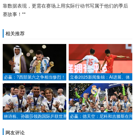
靠数据表现，更需在赛场上用实际行动书写属于他们的季后
赛故事！**
相关推荐
必赢：?西部第六之争相当惨烈！
立春2025新闻集锦：AI进展、体
快船勇士森林狼都赢球！分列
育赛历及明星动态.
678！.
林诗栋、孙颖莎领跑国际乒联世界
必赢：德天空：尼科和吉滕斯在拜
排名.
仁的边锋引援候选中名列前茅.
网友评论