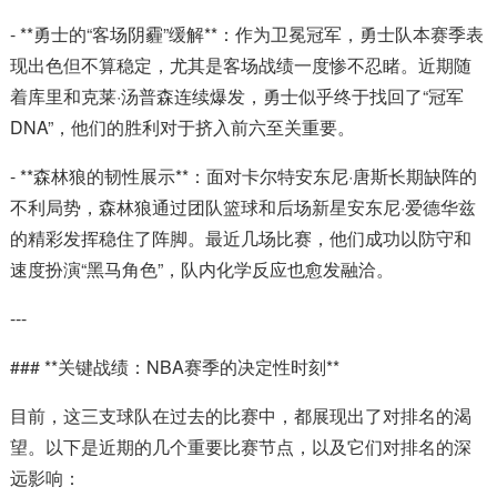
- **勇士的“客场阴霾”缓解**：作为卫冕冠军，勇士队本赛季表
现出色但不算稳定，尤其是客场战绩一度惨不忍睹。近期随
着库里和克莱·汤普森连续爆发，勇士似乎终于找回了“冠军
DNA”，他们的胜利对于挤入前六至关重要。
- **森林狼的韧性展示**：面对卡尔特安东尼·唐斯长期缺阵的
不利局势，森林狼通过团队篮球和后场新星安东尼·爱德华兹
的精彩发挥稳住了阵脚。最近几场比赛，他们成功以防守和
速度扮演“黑马角色”，队内化学反应也愈发融洽。
---
### **关键战绩：NBA赛季的决定性时刻**
目前，这三支球队在过去的比赛中，都展现出了对排名的渴
望。以下是近期的几个重要比赛节点，以及它们对排名的深
远影响：