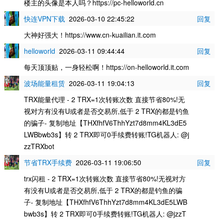
楼主的头像是本人吗？https://pc-helloworld.cn
快连VPN下载
2026-03-10 22:45:22
回复
大神好强大！https://www.cn-kuailian.it.com
helloworld
2026-03-11 09:44:44
回复
每天顶顶贴，一身轻松啊！https://on-helloworld.it.com
波场能量租赁
2026-03-11 19:04:13
回复
TRX能量代理 - 2 TRX=1次转账次数 直接节省80%!无
视对方有没有U或者是否交易所,低于 2 TRX的都是钓鱼
的骗子- 复制地址【THXfhfV6ThhYzt7d8mm4KL3dE5
LWBbwb3s】转 2 TRX即可0手续费转账!TG机器人: @j
zzTRXbot
节省TRX手续费
2026-03-11 19:06:50
回复
trx闪租 - 2 TRX=1次转账次数 直接节省80%!无视对方
有没有U或者是否交易所,低于 2 TRX的都是钓鱼的骗
子- 复制地址【THXfhfV6ThhYzt7d8mm4KL3dE5LWB
bwb3s】转 2 TRX即可0手续费转账!TG机器人: @jzzT