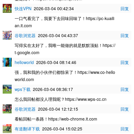
快连VPN
2026-03-04 00:42:34
回复
一口气看完了，我要下去回味回味了！https://pc-kuaili
an.it.com
谷歌浏览器
2026-03-04 04:43:37
回复
写得实在太好了，我唯一能做的就是默默顶贴！https://
t-google.com
helloworld
2026-03-04 08:14:46
回复
强，我和我的小伙伴们都惊呆了！https://www.co-hello
world.com
wps下载
2026-03-04 08:36:17
回复
怎么我回帖都没人理我呢？https://www.wps-cc.cn
谷歌浏览器
2026-03-04 12:12:15
回复
看帖回帖一条路！https://web-chrome.it.com
有道翻译下载
2026-03-04 15:02:25
回复