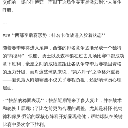
交织的一场心理博弈，而眼下这场争夺更是激烈到让人屏住
呼吸。
---
### **西部季后赛形势：排名卡位战进入胶着状态**
随着赛季即将进入尾声，西部的排名竞争逐渐形成一个独特
的“内循环”：快船、勇士以及森林狼在过去几场比赛中都成功
拿下胜利，毫厘之间的成绩差距让各队争夺季后赛稳固资格
的压力升级。而对这些球队来说，“第六种子”之争格外重要
——避免落入附加赛圈不仅关乎赛程负担，还影响球员心理
层面。
- **快船的稳固表现**：快船近期迎来了多人复出，并在战术
和轮换上展现出了比之前更为合理的调整。尤其是科怀·伦纳
德和保罗·乔治的双核心阵容开始显现稳健，帮助球队在关键
比赛中屡次拿下胜利。