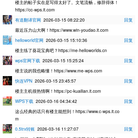
楼主的帖子实在是写得太好了。文笔流畅，修辞得体！
https://cc-wps.it.com
有道翻译官网
2026-03-15 08:22:20
回复
最近压力山大啊！https://www.win-youdao.it.com
helloworld官网
2026-03-15 15:10:36
回复
楼主练了葵花宝典吧？https://me-helloworlds.cn
wps官网下载
2026-03-15 15:25:24
回复
楼主说的我也略懂！https://www.me-wps.com
快连VPN
2026-03-15 23:45:57
回复
楼主主机很热情啊！https://pc-kuailian.it.com
WPS下载
2026-03-16 04:34:42
回复
这么经典的话只有楼主能想到！https://www.c-wps.it.co
m
0.5trx转账
2026-03-16 11:27:07
回复