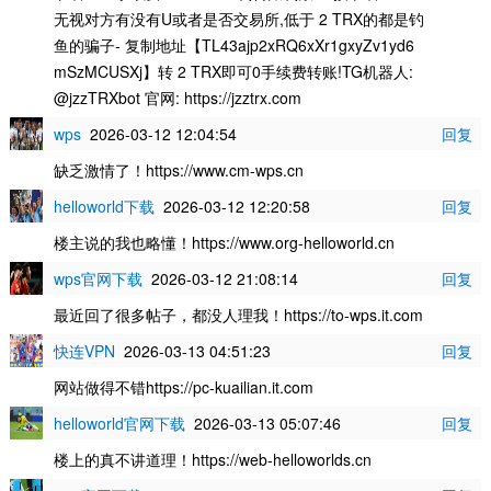
无视对方有没有U或者是否交易所,低于 2 TRX的都是钓
鱼的骗子- 复制地址【TL43ajp2xRQ6xXr1gxyZv1yd6
mSzMCUSXj】转 2 TRX即可0手续费转账!TG机器人:
@jzzTRXbot 官网: https://jzztrx.com
wps
2026-03-12 12:04:54
回复
缺乏激情了！https://www.cm-wps.cn
helloworld下载
2026-03-12 12:20:58
回复
楼主说的我也略懂！https://www.org-helloworld.cn
wps官网下载
2026-03-12 21:08:14
回复
最近回了很多帖子，都没人理我！https://to-wps.it.com
快连VPN
2026-03-13 04:51:23
回复
网站做得不错https://pc-kuailian.it.com
helloworld官网下载
2026-03-13 05:07:46
回复
楼上的真不讲道理！https://web-helloworlds.cn