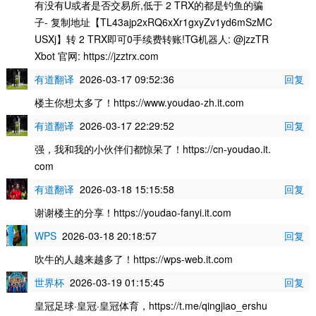
有没有U或者是否交易所,低于 2 TRX的都是钓鱼的骗
子- 复制地址【TL43ajp2xRQ6xXr1gxyZv1yd6mSzMC
USXj】转 2 TRX即可0手续费转账!TG机器人: @jzzTR
Xbot 官网: https://jzztrx.com
有道翻译
2026-03-17 09:52:36
回复
楼主你想太多了！https://www.youdao-zh.it.com
有道翻译
2026-03-17 22:29:52
回复
强，我和我的小伙伴们都惊呆了！https://cn-youdao.it.
com
有道翻译
2026-03-18 15:15:58
回复
谢谢楼主的分享！https://youdao-fanyi.it.com
WPS
2026-03-18 20:18:57
回复
吹牛的人越来越多了！https://wps-web.it.com
世界杯
2026-03-19 01:15:45
回复
皇冠足球·皇冠·皇冠体育，https://t.me/qingjiao_ershu