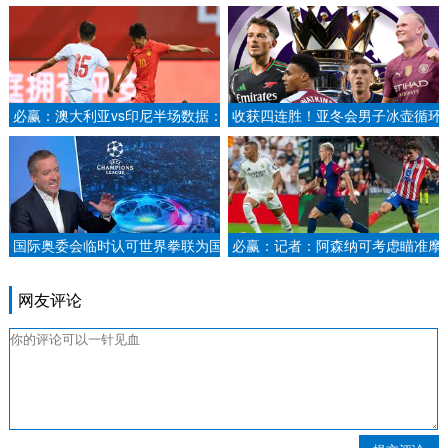
必赢：澳大利亚vs印尼半场数据：
收获四连胜！亚冬会男子冰壶循环
澳大利亚4射正进3球，印尼控球
赛中国队战胜泰国队央视体育.
率62%.
国际奥委会临时认可世界拳联为国
必赢：记者：阿森纳可考虑瞄准摩
际单项体育组织新华网.
洛哥潜力攻击手本-塞吉尔
网友评论