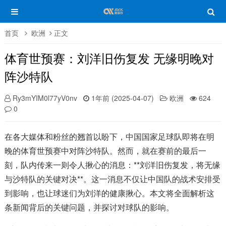
首页
欧洲
正文
体育世预赛：刘洋旧伤复发 无缘明晚对
阵沙特队
Ry3mYIM0l77yV0nv
1年前 (2025-04-07)
欧洲
624
0
在各大媒体和粉丝的翘首以盼下，中国国家足球队即将在明
晚的体育世预赛中对阵沙特队。然而，就在赛前的最后一
刻，队内传来一则令人揪心的消息：**刘洋旧伤复发，将无缘
与沙特队的关键对决**。这一消息不仅让中国队的战术安排受
到影响，也让球迷们为刘洋的健康揪心。本文将全面解析这
条新闻背后的关键问题，并探讨对球队的影响。