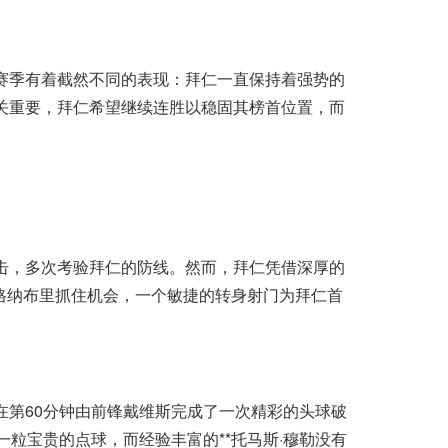
赛季有着截然不同的表现：拜仁一直保持着强势的
关重要，拜仁希望继续连胜以稳固其榜首位置，而
击，多次考验拜仁的防线。然而，拜仁凭借深厚的
*格纳布里抓住机会，一个敏捷的转身射门为拜仁首
在第60分钟由前锋戴维斯完成了一次精彩的头球破
粒宝贵的点球，而经验丰富的**托马斯·穆勒没有