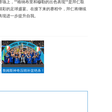
场上，**格纳布里和穆勒的出色表现**是拜仁取
精彩的足球盛宴。在接下来的赛程中，拜仁将继续
表现进一步提升自我。
中
詹姆斯神奇压哨补篮绝杀！
两
湖人全队狂欢庆祝，东契奇
轰34+7+7.