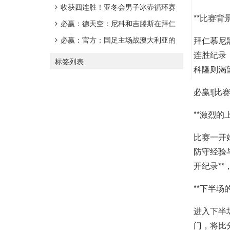
名.
收获四连胜！亚冬会男子冰壶循环赛
**比赛背景
中国队战胜泰国队央视体育.
必赢：德天空：尼科和吉滕斯在拜仁
的边锋引援候选中名列前茅.
必赢：官方：国足主场战澳大利亚的
拜仁慕尼
连胜纪录
比赛将增开看台，今晚点开售.
标签列表
科隆则渴
必赢![比赛一瞬
**激烈的
比赛一开
防守经验
开纪录*
**下半场
进入下半
门，将比