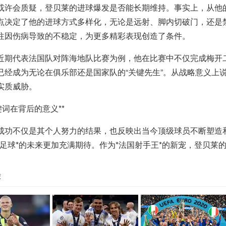
或许会质疑，登贝莱的进球爆发是否能长期维持。事实上，从他
点决定了他的进球方式多样化，无论是远射、脚内切破门，还是
往因伤病导致的不稳定，为更多精彩表现创造了条件。
近期代表法国队对阵海地队比赛为例，他在比赛中不仅完成梅开
已经成为无论在俱乐部还是国家队的“关键先生”。从战略意义上
实质威胁。
关键词在背后的意义**
成功不仅是其个人努力的结果，也反映出当今顶级球员不断塑造
国足球*的未来更加充满期待。作为*法国射手王*的新宠，登贝莱
荐