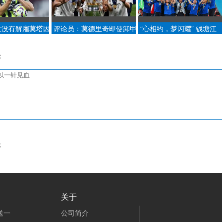
文没有解雇莫塔因
评论员：莫德里奇即使卸甲
“心相约，梦闪耀” 钱塘江
的财务问题优先级
归田享天伦之乐了，也比居
畔，杭州亚残运会盛幕将
莱尔强.
中国新闻网.
论
论
关于
送一
公司简介