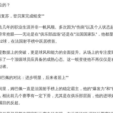
位的？
*全面复苏，登贝莱完成蜕变**
去几年的职业生涯并非一帆风顺。多次因为*伤病*以及个人状态
异常抢眼——无论是在*俱乐部战场*还是在*法国国家队*，他
32球，在法国射手榜中跃居榜首。
是数据上的突破，更是球风和能力的全面提升。从场上的专注度
示了一个顶级球员应具备的成熟心态。这一蜕变使他不再仅仅是
划者。
*与姆巴佩的对比：进步明显，后来者居上**
间里，姆巴佩一直是法国射手榜上的稳定霸主，他的*爆发力*和
，相比前几个赛季有一定下滑，尤其是在俱乐部层面，他的进球
瞩目的反超。