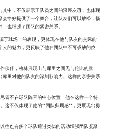
队参与其中，不仅展示了队员之间的深厚友谊，也体现
聚会恰好提供了一个舞台，让队友们可以放松，畅
神，也增强了团队的紧密关系。
不仅来源于球场上的表现，更体现在他与队友的交际能
个人的魅力，更反映了他在团队中不可或缺的位
期合作伙伴，格林展现出与库里之间无与伦比的默
出库里对他的队友的深刻影响力。这样的亲密关系
谊。尽管不在球队阵容的中心位置，他在这样一个特
。这不仅体现了他的**团队归属感**，更展现出勇
义。以往也有多个球队通过类似的活动增强团队凝聚