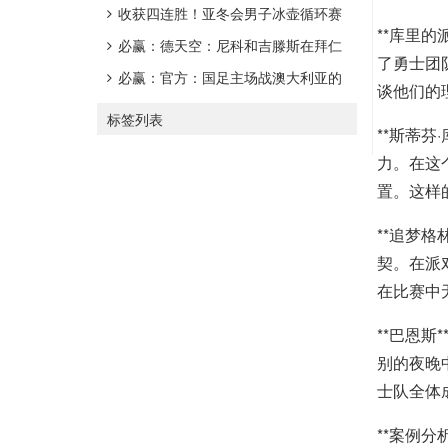
名.
收获四连胜！亚冬会男子冰壶循环赛
**库里
中国队战胜泰国队央视体育.
必赢：德天空：尼科和吉滕斯在拜仁
了勇士团
的边锋引援候选中名列前茅.
必赢：官方：国足主场战澳大利亚的
谈他们的
比赛将增开看台，今晚点开售.
标签列表
**斯蒂
力。在这
置。这样
**追梦
契。在派
在比赛中
**巴恩
别的夜晚
士队全体
**案例