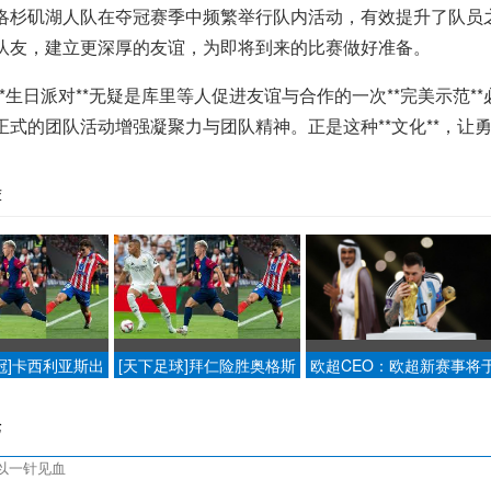
洛杉矶湖人队在夺冠赛季中频繁举行队内活动，有效提升了队员
队友，建立更深厚的友谊，为即将到来的比赛做好准备。
**生日派对**无疑是库里等人促进友谊与合作的一次**完美示范
正式的团队活动增强凝聚力与团队精神。正是这种**文化**，让勇
荐
冠]卡西利亚斯出
[天下足球]拜仁险胜奥格斯
欧超CEO：欧超新赛事将
丁头球打破僵局.
堡 紧追榜首.
2025年9月开赛，赛制采
旧版欧冠
论