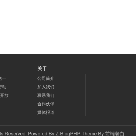
论
关于
送一
公司简介
行动
加入我们
n开放
联系我们
合作伙伴
媒体报道
 Reserved. Powered By
Z-BlogPHP
Theme By
前端老白