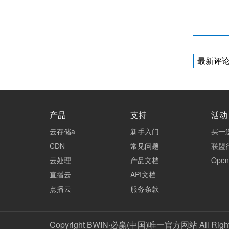
最新评
产品
支持
活动
云存储a
新手入门
买一
CDN
常见问题
联盟
云处理
产品文档
Ope
直播云
API文档
点播云
服务条款
Copyright BWIN·必赢(中国)唯一官方网站 All Rights