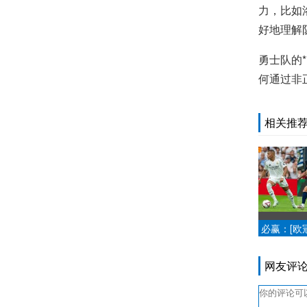
力，比如
好地理解
勇士队的
何通过非
相关推
必赢：[欧
击失误 戈
网友评