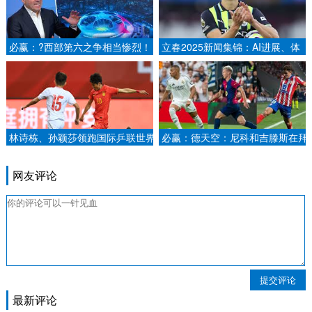
必赢：?西部第六之争相当惨烈！
立春2025新闻集锦：AI进展、体
快船勇士森林狼都赢球！分列
育赛历及明星动态.
678！.
林诗栋、孙颖莎领跑国际乒联世界
必赢：德天空：尼科和吉滕斯在拜
排名.
仁的边锋引援候选中名列前茅.
网友评论
提交评论
最新评论