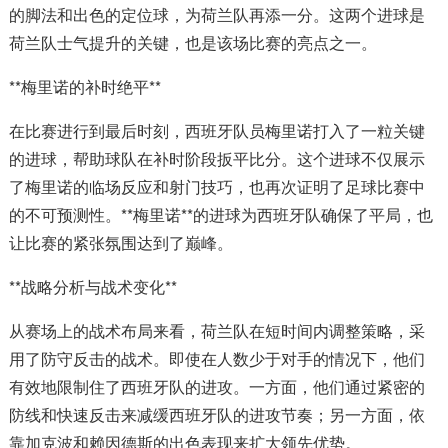
的脚法和出色的定位球，为荷兰队再添一分。这两个进球是
荷兰队士气提升的关键，也是该场比赛的亮点之一。
**梅里诺的补时绝平**
在比赛进行到最后时刻，西班牙队员梅里诺打入了一粒关键
的进球，帮助球队在补时阶段扳平比分。这个进球不仅展示
了梅里诺的临场反应和射门技巧，也再次证明了足球比赛中
的不可预测性。**梅里诺**的进球为西班牙队确保了平局，也
让比赛的紧张氛围达到了巅峰。
**战略分析与战术变化**
从赛场上的战术布局来看，荷兰队在短时间内调整策略，采
用了防守反击的战术。即使在人数少于对手的情况下，他们
有效地限制住了西班牙队的进攻。一方面，他们通过紧密的
防线和快速反击来减缓西班牙队的进攻节奏；另一方面，依
靠加克波和赖因德斯的出色表现来扩大领先优势。