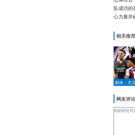
队成功的
心力量并
相关推
都体：尤
为俱乐部
更高.
网友评