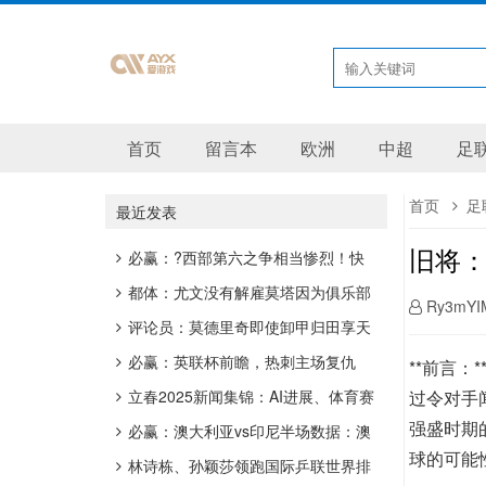
首页
留言本
欧洲
中超
足
首页
足
最近发表
旧将：
必赢：?西部第六之争相当惨烈！快
船勇士森林狼都赢球！分列678！.
都体：尤文没有解雇莫塔因为俱乐部
Ry3mYI
的财务问题优先级更高.
评论员：莫德里奇即使卸甲归田享天
伦之乐了，也比居莱尔强.
必赢：英联杯前瞻，热刺主场复仇
**前言
难，利物浦争取首回合胜利奠定晋级基
立春2025新闻集锦：AI进展、体育赛
过令对手
强盛时期
础.
历及明星动态.
必赢：澳大利亚vs印尼半场数据：澳
球的可能
大利亚4射正进3球，印尼控球率62%.
林诗栋、孙颖莎领跑国际乒联世界排