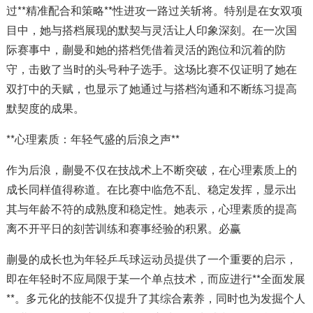
过**精准配合和策略**性进攻一路过关斩将。特别是在女双项
目中，她与搭档展现的默契与灵活让人印象深刻。在一次国
际赛事中，蒯曼和她的搭档凭借着灵活的跑位和沉着的防
守，击败了当时的头号种子选手。这场比赛不仅证明了她在
双打中的天赋，也显示了她通过与搭档沟通和不断练习提高
默契度的成果。
**心理素质：年轻气盛的后浪之声**
作为后浪，蒯曼不仅在技战术上不断突破，在心理素质上的
成长同样值得称道。在比赛中临危不乱、稳定发挥，显示出
其与年龄不符的成熟度和稳定性。她表示，心理素质的提高
离不开平日的刻苦训练和赛事经验的积累。必赢
蒯曼的成长也为年轻乒乓球运动员提供了一个重要的启示，
即在年轻时不应局限于某一个单点技术，而应进行**全面发展
**。多元化的技能不仅提升了其综合素养，同时也为发掘个人