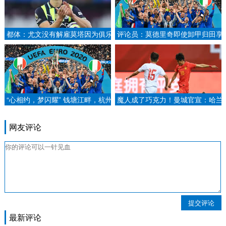
都体：尤文没有解雇莫塔因为俱乐
评论员：莫德里奇即使卸甲归田享
部的财务问题优先级更高.
天伦之乐了，也比居莱尔强.
“心相约，梦闪耀” 钱塘江畔，杭州
魔人成了巧克力！曼城官宣：哈兰
亚残运会盛幕将启中国新闻网.
德脚踝受伤，赛季末复出踢世俱
杯.
网友评论
提交评论
最新评论