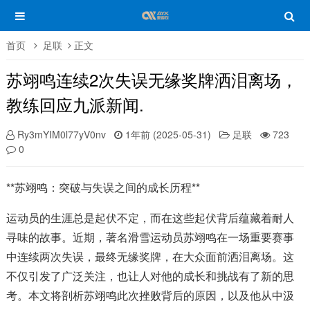
首页
足联
正文
苏翊鸣连续2次失误无缘奖牌洒泪离场，
教练回应九派新闻.
Ry3mYIM0l77yV0nv
1年前 (2025-05-31)
足联
723
0
**苏翊鸣：突破与失误之间的成长历程**
运动员的生涯总是起伏不定，而在这些起伏背后蕴藏着耐人
寻味的故事。近期，著名滑雪运动员苏翊鸣在一场重要赛事
中连续两次失误，最终无缘奖牌，在大众面前洒泪离场。这
不仅引发了广泛关注，也让人对他的成长和挑战有了新的思
考。本文将剖析苏翊鸣此次挫败背后的原因，以及他从中汲