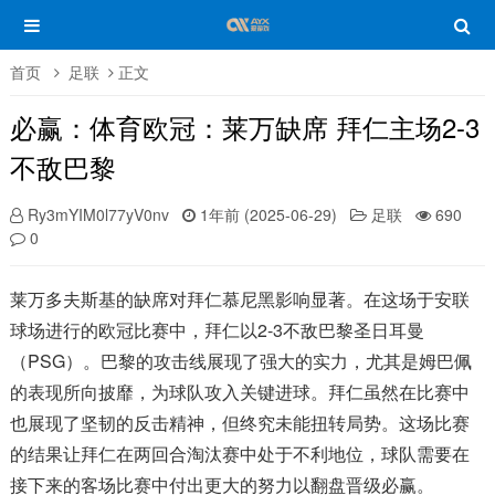
首页
足联
正文
必赢：体育欧冠：莱万缺席 拜仁主场2-3
不敌巴黎
Ry3mYIM0l77yV0nv
1年前 (2025-06-29)
足联
690
0
莱万多夫斯基的缺席对拜仁慕尼黑影响显著。在这场于安联
球场进行的欧冠比赛中，拜仁以2-3不敌巴黎圣日耳曼
（PSG）。巴黎的攻击线展现了强大的实力，尤其是姆巴佩
的表现所向披靡，为球队攻入关键进球。拜仁虽然在比赛中
也展现了坚韧的反击精神，但终究未能扭转局势。这场比赛
的结果让拜仁在两回合淘汰赛中处于不利地位，球队需要在
接下来的客场比赛中付出更大的努力以翻盘晋级必赢。