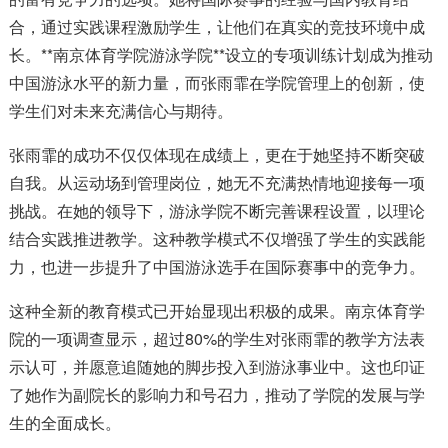
合，通过实践课程激励学生，让他们在真实的竞技环境中成
长。**南京体育学院游泳学院**设立的专项训练计划成为推动
中国游泳水平的新力量，而张雨霏在学院管理上的创新，使
学生们对未来充满信心与期待。
张雨霏的成功不仅仅体现在成绩上，更在于她坚持不断突破
自我。从运动场到管理岗位，她无不充满热情地迎接每一项
挑战。在她的领导下，游泳学院不断完善课程设置，以理论
结合实践推进教学。这种教学模式不仅增强了学生的实践能
力，也进一步提升了中国游泳选手在国际赛事中的竞争力。
这种全新的教育模式已开始显现出积极的成果。南京体育学
院的一项调查显示，超过80%的学生对张雨霏的教学方法表
示认可，并愿意追随她的脚步投入到游泳事业中。这也印证
了她作为副院长的影响力和号召力，推动了学院的发展与学
生的全面成长。