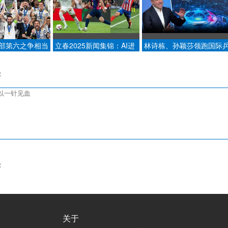
西部第六之争相当
立春2025新闻集锦：AI进
林诗栋、孙颖莎领跑国际
船勇士森林狼都赢
展、体育赛历及明星动态.
联世界排名.
8！.
论
论
关于