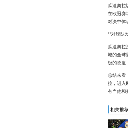
瓜迪奥拉
在欧冠赛
对决中体
**对球队
瓜迪奥拉
城的全球
极的态度
总结来看
拉，进入
有当他和
相关推