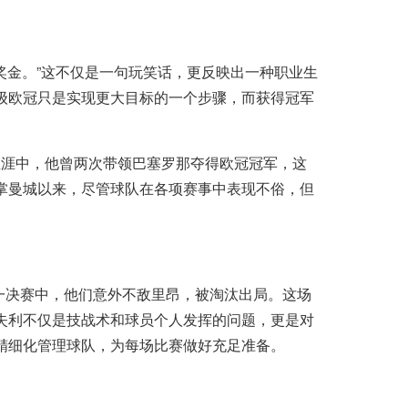
奖金。”这不仅是一句玩笑话，更反映出一种职业生
级欧冠只是实现更大目标的一个步骤，而获得冠军
。
业生涯中，他曾两次带领巴塞罗那夺得欧冠冠军，这
掌曼城以来，尽管球队在各项赛事中表现不俗，但
分之一决赛中，他们意外不敌里昂，被淘汰出局。这场
失利不仅是技战术和球员个人发挥的问题，更是对
精细化管理球队，为每场比赛做好充足准备。