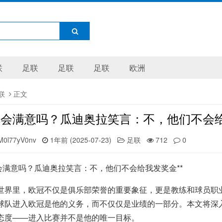
联
足联
足联
足联
欧洲
联
正文
会满意吗？瓜迪奥拉笑言：不，他们不会给
M0l77yV0nv
1年前 (2025-07-23)
足联
712
0
冠会满意吗？瓜迪奥拉笑言：不，他们不会给我发奖金**
世界里，欧冠不仅是俱乐部荣誉的重要象征，更是教练和球员职
球队进入欧冠是他的义务，而不仅仅是业绩的一部分。本文将深
态度——进入比赛并不是他的唯一目标。