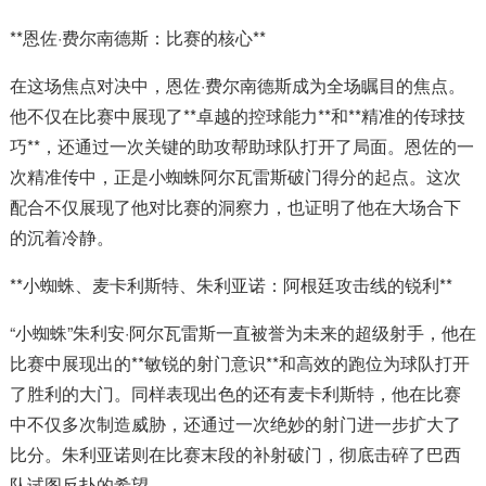
**恩佐·费尔南德斯：比赛的核心**
在这场焦点对决中，恩佐·费尔南德斯成为全场瞩目的焦点。
他不仅在比赛中展现了**卓越的控球能力**和**精准的传球技
巧**，还通过一次关键的助攻帮助球队打开了局面。恩佐的一
次精准传中，正是小蜘蛛阿尔瓦雷斯破门得分的起点。这次
配合不仅展现了他对比赛的洞察力，也证明了他在大场合下
的沉着冷静。
**小蜘蛛、麦卡利斯特、朱利亚诺：阿根廷攻击线的锐利**
“小蜘蛛”朱利安·阿尔瓦雷斯一直被誉为未来的超级射手，他在
比赛中展现出的**敏锐的射门意识**和高效的跑位为球队打开
了胜利的大门。同样表现出色的还有麦卡利斯特，他在比赛
中不仅多次制造威胁，还通过一次绝妙的射门进一步扩大了
比分。朱利亚诺则在比赛末段的补射破门，彻底击碎了巴西
队试图反扑的希望。