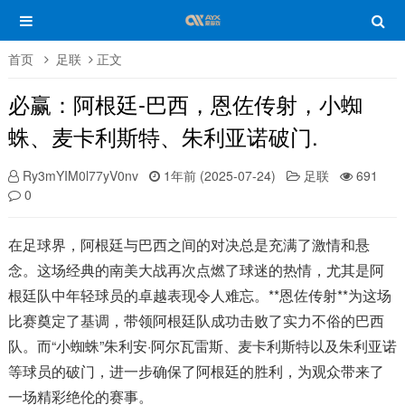
首页
足联
正文
必赢：阿根廷-巴西，恩佐传射，小蜘
蛛、麦卡利斯特、朱利亚诺破门.
Ry3mYIM0l77yV0nv
1年前 (2025-07-24)
足联
691
0
在足球界，阿根廷与巴西之间的对决总是充满了激情和悬
念。这场经典的南美大战再次点燃了球迷的热情，尤其是阿
根廷队中年轻球员的卓越表现令人难忘。**恩佐传射**为这场
比赛奠定了基调，带领阿根廷队成功击败了实力不俗的巴西
队。而“小蜘蛛”朱利安·阿尔瓦雷斯、麦卡利斯特以及朱利亚诺
等球员的破门，进一步确保了阿根廷的胜利，为观众带来了
一场精彩绝伦的赛事。